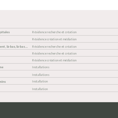
gétales
Résidence recherche et création
Résidence création et médiation
nt, là-bas, là-bas …
Résidence recherche et création
Résidence recherche et création 
Résidence création et médiation 
ne 
Installations 
Installations
Installation 
mins
Installation