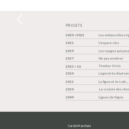
PROJETS
2020 >2022
Les mélancolies vé
2021
L'espace clos
2019
Les nuages qui passe
2017
Ne pas sombrer 
Tomber 3 fois
2015 > 16
2014
Légèretés d'autom
2011
La ligne et le trait... 
2010
La croisée des che
2009
Lignes de Vigne
Carole Marchais