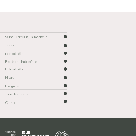
Saint-Herblain, La Rochelle
Tours
La Rochelle
Bandung, Indonésie
La Rochelle
Niort
Bergerac
Joué-lès-Tours
Chinon