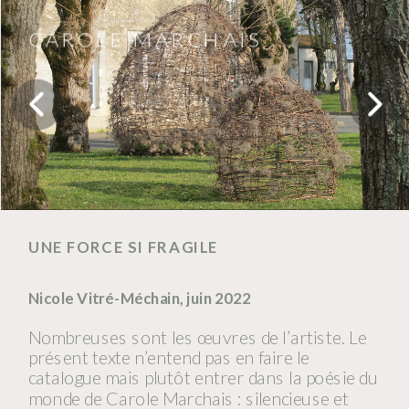
CAROLE MARCHAIS
UNE FORCE SI FRAGILE
Nicole Vitré-Méchain, juin 2022
Nombreuses sont les œuvres de l’artiste. Le 
présent texte n’entend pas en faire le 
catalogue mais plutôt entrer dans la poésie du 
monde de Carole Marchais : silencieuse et 